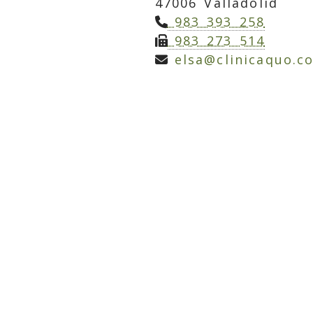
47006 Valladolid
983 393 258
983 273 514
elsa
clinicaquo.c