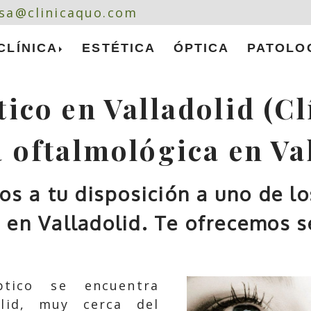
elsa
clinicaquo.com
lsa
clinicaquo.com
CLÍNICA
ESTÉTICA
ÓPTICA
PATOLO
ico en Valladolid (Cl
 oftalmológica en Va
 a tu disposición a uno de lo
 en Valladolid. Te ofrecemos s
ptico se encuentra
olid, muy cerca del