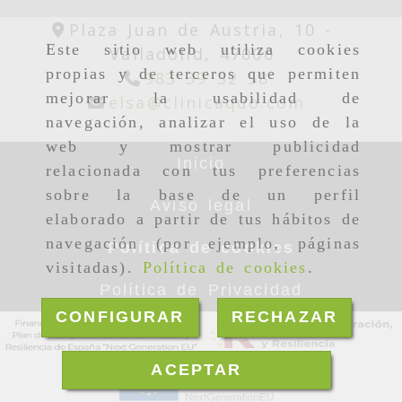
Plaza Juan de Austria, 10 -
Este sitio web utiliza cookies
Valladolid,
47006
propias y de terceros que permiten
983 39 32 58
mejorar la usabilidad de
elsa
clin
elsa
clinicaquo.com
navegación, analizar el uso de la
web y mostrar publicidad
Inicio
relacionada con tus preferencias
sobre la base de un perfil
Aviso legal
elaborado a partir de tus hábitos de
navegación (por ejemplo, páginas
Política de cookies
visitadas).
Política de cookies
.
Política de Privacidad
CONFIGURAR
RECHAZAR
ACEPTAR