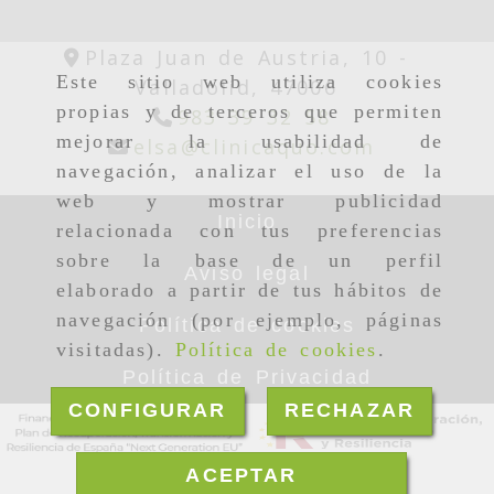
Plaza Juan de Austria, 10 -
Este sitio web utiliza cookies
Valladolid,
47006
propias y de terceros que permiten
983 39 32 58
mejorar la usabilidad de
elsa
clin
elsa
clinicaquo.com
navegación, analizar el uso de la
web y mostrar publicidad
Inicio
relacionada con tus preferencias
sobre la base de un perfil
Aviso legal
elaborado a partir de tus hábitos de
navegación (por ejemplo, páginas
Política de cookies
visitadas).
Política de cookies
.
Política de Privacidad
CONFIGURAR
RECHAZAR
ACEPTAR