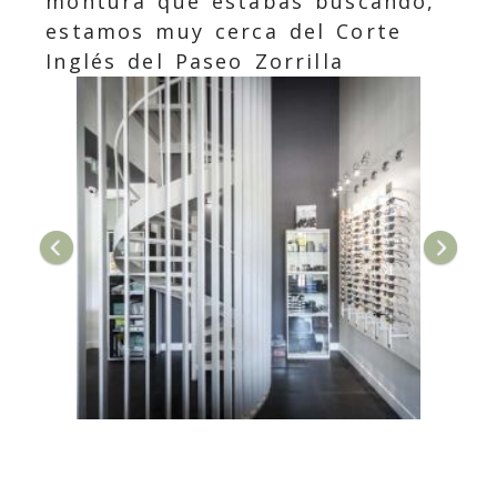
montura que estabas buscando,
estamos muy cerca del Corte
Inglés del Paseo Zorrilla
Anterior
Sigui