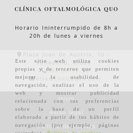
CLÍNICA OFTALMOLÓGICA QUO
Horario Ininterrumpido de 8h a
20h de lunes a viernes
Plaza Juan de Austria, 10 -
Este sitio web utiliza cookies
Valladolid,
47006
propias y de terceros que permiten
983 39 32 58
mejorar la usabilidad de
elsa
clin
elsa
clinicaquo.com
navegación, analizar el uso de la
web y mostrar publicidad
Inicio
relacionada con tus preferencias
sobre la base de un perfil
Aviso legal
elaborado a partir de tus hábitos de
navegación (por ejemplo, páginas
Política de cookies